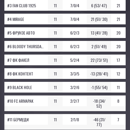
#3 FAN CLUB 1925
11
7/0/4
6 (53/ 47)
21
#4 MIRAGE
11
7/0/4
21 (51/ 30)
21
#5 ФРУНЗЕ АВТО
11
6/2/3
13 (41/ 28)
20
#6 BLOODY THURSDAY 80
11
6/2/3
2 (51/ 49)
20
#7 ФК ФАКЕЛ
11
5/2/4
22 (73/ 51)
17
#8 ФК КОНТЕНТ
11
3/3/5
-13 (28/ 41)
12
#9 BLACK HOLE
11
3/2/6
-1 (55/ 54)
11
#10 FC ARIVAPAK
11
2/2/7
-18 (34/
8
52)
#11 БЕРМУДИ
11
2/1/8
-46 (31/
7
77)