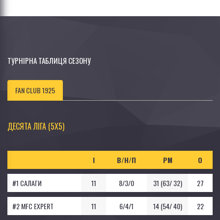
ТУРНІРНА ТАБЛИЦЯ СЕЗОНУ
FAN CLUB 1925
ДЕСЯТА ЛІГА (5Х5)
І
В/Н/П
РМ
О
#1 САЛАГИ
11
8/3/0
31 (63/ 32)
27
#2 MFC EXPERT
11
6/4/1
14 (54/ 40)
22