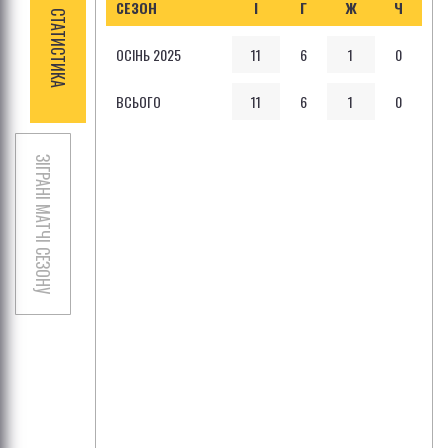
СЕЗОН
І
Г
Ж
Ч
СТАТИСТИКА
ОСІНЬ 2025
11
6
1
0
ВСЬОГО
11
6
1
0
ЗІГРАНІ МАТЧІ СЕЗОНУ